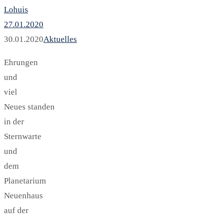
Lohuis
27.01.2020
30.01.2020
Aktuelles
Ehrungen
und
viel
Neues standen
in der
Sternwarte
und
dem
Planetarium
Neuenhaus
auf der