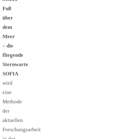
Fuß
über
dem
Meer
– die
fliegende
Sternwarte
SOFIA
wird
eine
Methode
der
aktuellen
Forschungsarbeit
in der