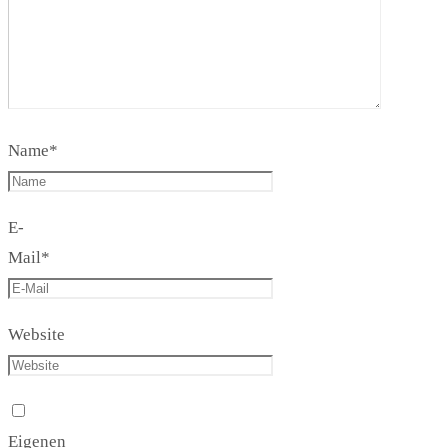
Name
*
E-
Mail
*
Website
Eigenen