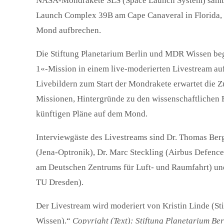
NASA-Mondrakete SLS (Space Launch System) samt R
Launch Complex 39B am Cape Canaveral in Florida, 
Mond aufbrechen.
Die Stiftung Planetarium Berlin und MDR Wissen beg
1«-Mission in einem live-moderierten Livestream a
Livebildern zum Start der Mondrakete erwartet die 
Missionen, Hintergründe zu den wissenschaftlichen F
künftigen Pläne auf dem Mond.
Interviewgäste des Livestreams sind Dr. Thomas Ber
(Jena-Optronik), Dr. Marc Steckling (Airbus Defence 
am Deutschen Zentrums für Luft- und Raumfahrt) und 
TU Dresden).
Der Livestream wird moderiert von Kristin Linde (S
Wissen).“
Copyright (Text): Stiftung Planetarium Ber