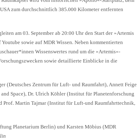
aumkapsel wird vom historischen »Apollo«-Startplatz, dem
USA zum durchschnittlich 385.000 Kilometer entfernten
leiten am 03. September ab 20:00 Uhr den Start der »Artemis
uf Youtube sowie auf MDR Wissen. Neben kommentierten
Zuschauer*innen Wissenswertes rund um die »Artemis«-
orschungszwecken sowie detaillierte Einblicke in die
ger (Deutsches Zentrum für Luft- und Raumfahrt), Annett Feige
and Space), Dr. Ulrich Köhler (Institut für Planetenforschung
Prof. Martin Tajmar (Institut für Luft-und Raumfahrttechnik,
tiftung Planetarium Berlin) und Karsten Möbius (MDR
lin