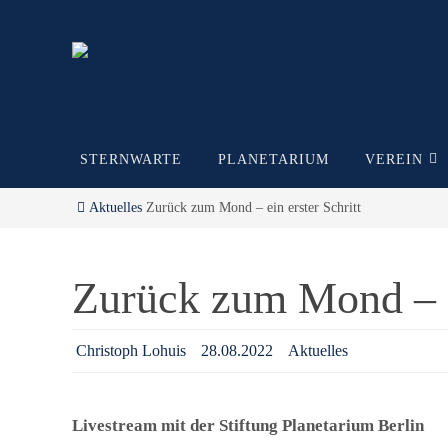
Zum
Inhalt
springen
Zum
STERNWARTE
PLANETARIUM
VEREIN
Inhalt
springen
Start
Aktuelles
Zurück zum Mond – ein erster Schritt
Zurück zum Mond – ei
Christoph Lohuis
28.08.2022
Aktuelles
Livestream
mit der Stiftung Planetarium Berlin