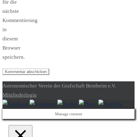
für die
nächste
Kommentierung
in
diesem
Browser
speichern.
Astronomischer Verein der Grafschaft Bentheim e.V.
Mitgliederlogin
Manage consent