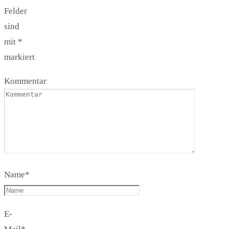
Felder
sind
mit
*
markiert
Kommentar
Name
*
E-