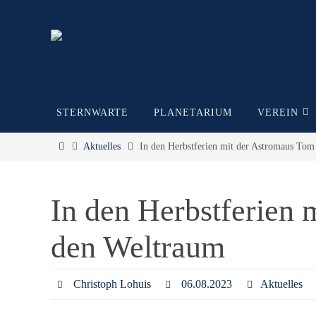
Zum
Inhalt
springen
Zum
STERNWARTE
PLANETARIUM
VEREIN
Inhalt
springen
Start
Aktuelles
In den Herbstferien mit der Astromaus Tom
In den Herbstferien 
den Weltraum
Christoph Lohuis
06.08.2023
Aktuelles