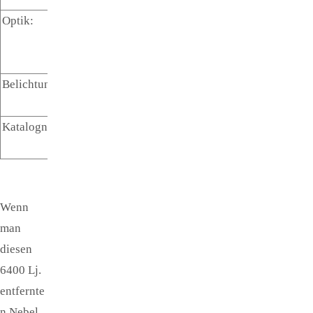
Optik:
8 '' -
Newton
1000 mm
Belichtungszeit:
300 s pro
L- Bild
Katalogname:
NGC2174
+ 2175
Wenn
man
diesen
6400 Lj.
entfernte
n Nebel