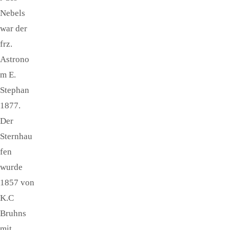
Nebels
war der
frz.
Astrono
m E.
Stephan
1877.
Der
Sternhau
fen
wurde
1857 von
K.C
Bruhns
mit