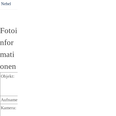
Nebel
Fotoi
nfor
mati
onen
Objekt:
Monkey
Head -
Nebel
Aufnamezeit:
12.1.2021
Kamera:
SGIG ST
8300 M