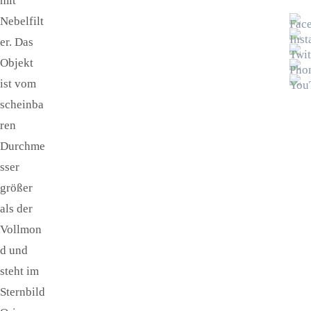
mit
Nebelfilt
er. Das
Objekt
ist vom
scheinba
ren
Durchme
sser
größer
als der
Vollmon
d und
steht im
Sternbild