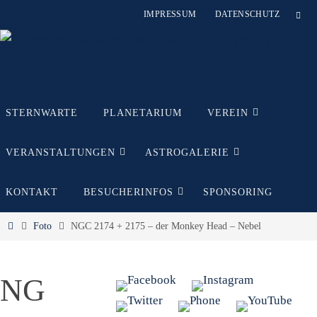
Zum
IMPRESSUM
DATENSCHUTZ
Inhalt
springen
Zum
STERNWARTE
PLANETARIUM
VEREIN
Inhalt
springen
VERANSTALTUNGEN
ASTROGALERIE
KONTAKT
BESUCHERINFOS
SPONSORING
Start
Foto
NGC 2174 + 2175 – der Monkey Head – Nebel
NG