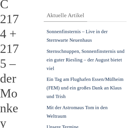
C
217
Aktuelle Artikel
4 +
Sonnenfinsternis – Live in der
Sternwarte Neuenhaus
217
Sternschnuppen, Sonnenfinsternis und
5 –
ein guter Riesling – der August bietet
viel
der
Ein Tag am Flughafen Essen/Mülheim
(FEM) und ein großes Dank an Klaus
Mo
und Trish
nke
Mit der Astromaus Tom in den
Weltraum
y
Unsere Termine