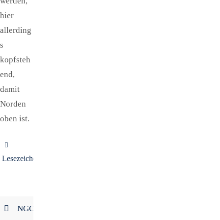
werden,
hier
allerding
s
kopfsteh
end,
damit
Norden
oben ist.
Lesezeichen
.
NGC