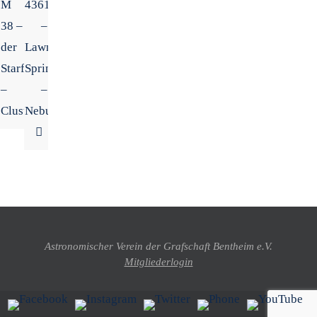
M
4361
38 –
–
der
Lawn
Starfish
Sprinkler
–
–
Cluster
Nebula
Astronomischer Verein der Grafschaft Bentheim e.V.
Mitgliederlogin