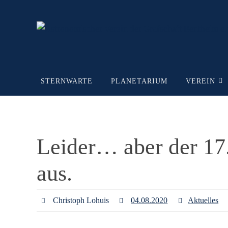
Zum
Inhalt
springen
Zum
STERNWARTE
PLANETARIUM
VEREIN
Inhalt
springen
Leider… aber der 17.
aus.
Christoph Lohuis
04.08.2020
Aktuelles