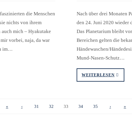
faszinierten die Menschen
Nach über drei Monaten P
sie nichts von ihrem
den 24. Juni 2020 wieder
en auch mich – Hyakutake
Das Planetarium bleibt vor
ir vorbei, naja, da war
Bereichen gelten die bek
en im…
Händewaschen/Händedesinf
Mund-Nasen-Schutz…
WEITERLESEN
«
‹
31
32
33
34
35
›
»