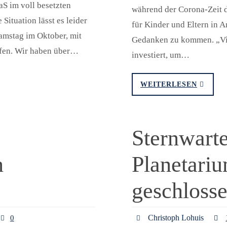
PaS im voll besetzten
während der Corona-Zeit d
Situation lässt es leider
für Kinder und Eltern in 
Samstag im Oktober, mit
Gedanken zu kommen. „Vie
ffen. Wir haben über…
investiert, um…
WEITERLESEN
Sternwart
n
Planetariu
geschloss
Christoph Lohuis
0