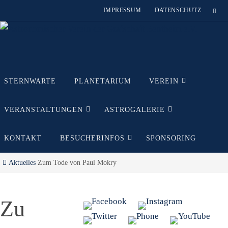
Zum
IMPRESSUM
DATENSCHUTZ
Inhalt
springen
Zum
STERNWARTE
PLANETARIUM
VEREIN
Inhalt
springen
VERANSTALTUNGEN
ASTROGALERIE
KONTAKT
BESUCHERINFOS
SPONSORING
Start
Aktuelles
Zum Tode von Paul Mokry
Zu