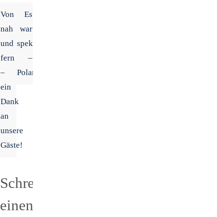
Von
Es
nah
war
und
spektakulär
fern
–
–
Polarlichter
ein
Dank
an
unsere
Gäste!
Schreibe
einen