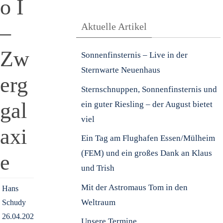
o I
–
Aktuelle Artikel
Zw
Sonnenfinsternis – Live in der
Sternwarte Neuenhaus
erg
Sternschnuppen, Sonnenfinsternis und
gal
ein guter Riesling – der August bietet
viel
axi
Ein Tag am Flughafen Essen/Mülheim
(FEM) und ein großes Dank an Klaus
e
und Trish
Mit der Astromaus Tom in den
Hans
Weltraum
Schudy
26.04.2020
Unsere Termine