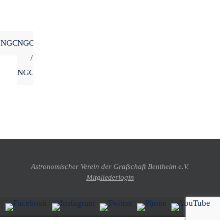
NGC3521
NGC4535
/
NGC4526
Astronomischer Verein der Grafschaft Bentheim e.V.
Mitgliederlogin