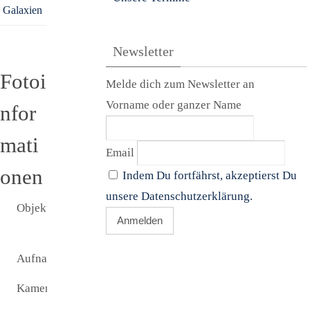
Galaxien
Newsletter
Fotoi
Melde dich zum Newsletter an
Vorname oder ganzer Name
nfor
mati
Email
onen
Indem Du fortfährst, akzeptierst Du
unsere Datenschutzerklärung.
Objekt:
Leo I -
Zwerggalaxie
Aufnamezeit:
06.04.2013
Kamera:
SBIG ST 8300
M