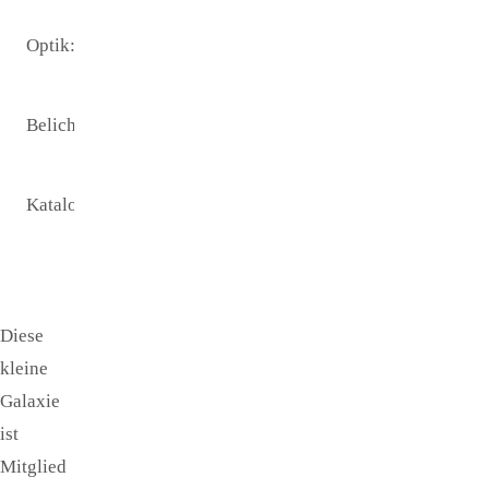
Optik:
8 '' - Newton
1000 mm
Belichtungszeit:
keine
Informationen
Katalogname:
keine
Informationen
Diese
kleine
Galaxie
ist
Mitglied