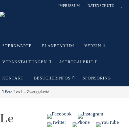
Zum
IMPRESSUM
DATENSCHUTZ
Inhalt
springen
Zum
STERNWARTE
PLANETARIUM
VEREIN
Inhalt
springen
VERANSTALTUNGEN
ASTROGALERIE
KONTAKT
BESUCHERINFOS
SPONSORING
Start
Foto
Leo I – Zwerggalaxie
Le